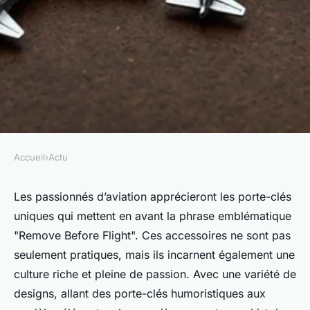
Accueil
›
Actu
ACTU
Des porte-clés uniques pour
Les passionnés d’aviation apprécieront les porte-clés
uniques qui mettent en avant la phrase emblématique
passionnés d'aviation : remove
"Remove Before Flight". Ces accessoires ne sont pas
before flight
seulement pratiques, mais ils incarnent également une
culture riche et pleine de passion. Avec une variété de
Valentin
•
2 décembre 2024
•
10 min de lecture
designs, allant des porte-clés humoristiques aux