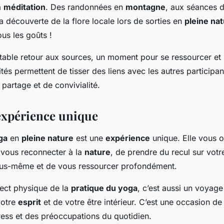
a
méditation
. Des randonnées en
montagne
, aux séances 
a découverte de la flore locale lors de sorties en
pleine na
ous les goûts !
éritable retour aux sources, un moment pour se ressourcer e
ités permettent de tisser des liens avec les autres participan
partage et de convivialité.
expérience unique
ga
en
pleine nature
est une
expérience
unique. Elle vous o
e vous reconnecter à la
nature
, de prendre du recul sur vot
ous-même et de vous ressourcer profondément.
pect physique de la
pratique du yoga
, c’est aussi un voyage 
votre
esprit
et de votre être intérieur. C’est une occasion de
ress et des préoccupations du quotidien.