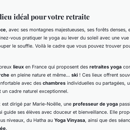
lieu idéal pour votre retraite
nce
, avec ses montagnes majestueuses, ses forêts denses, et
inez-vous pratiquer le yoga au lever du soleil avec une vue
uper le souffle. Voilà le cadre que vous pouvez trouver po
mbreux
lieux
en France qui proposent des
retraites yoga
co
rche
en pleine nature et même…
ski
! Ces lieux offrent sou
nfortable avec des
chambres
individuelles ou partagées, 
 un cadre naturel exceptionnel.
x est dirigé par
Marie-Noëlle
, une
professeur de yoga
passi
i guide ses élèves avec douceur et bienveillance. Elle pro
us niveaux, du Hatha au
Yoga Vinyasa
, ainsi que des séan
dée
.