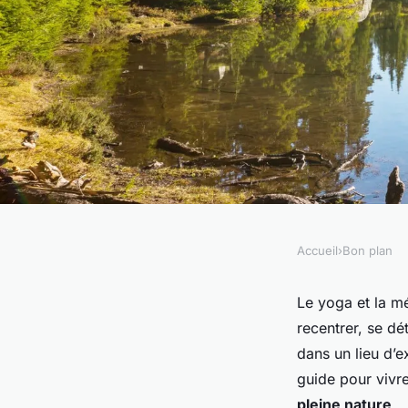
Accueil
›
Bon plan
BON PLAN
Guide pour une expé
Le yoga et la m
recentrer, se d
de yoga et de médita
dans un lieu d’
guide pour vivr
pleine nature
.