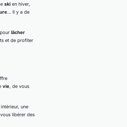
de
ski
en hiver,
ture
… Il y a de
t pour
lâcher
ts et de profiter
ffre
re
vie
, de vous
intérieur, une
 vous libérer des