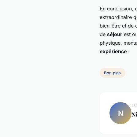
En conclusion,
extraordinaire 
bien-être et de
de
séjour
est ou
physique, mental
expérience
!
Bon plan
EC
N
Ni