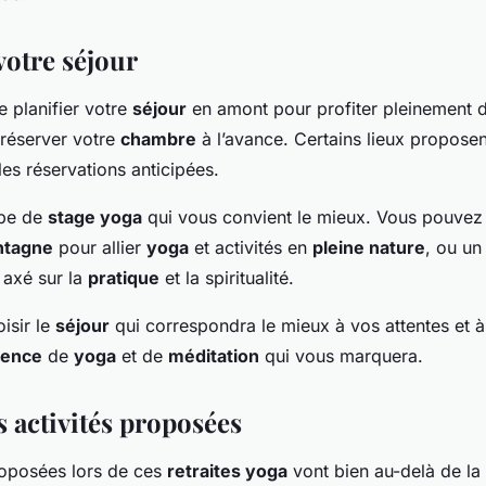
votre séjour
de planifier votre
séjour
en amont pour profiter pleinement 
 réserver votre
chambre
à l’avance. Certains lieux proposen
es réservations anticipées.
ype de
stage yoga
qui vous convient le mieux. Vous pouvez
ntagne
pour allier
yoga
et activités en
pleine nature
, ou u
l axé sur la
pratique
et la spiritualité.
oisir le
séjour
qui correspondra le mieux à vos attentes et 
ience
de
yoga
et de
méditation
qui vous marquera.
s activités proposées
oposées lors de ces
retraites yoga
vont bien au-delà de la