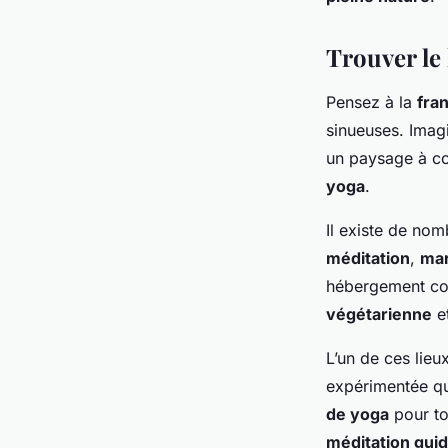
nature
Trouver le 
Nicolas
•
10 octobre 2023
•
3 min de lecture
Pensez à la
fra
sinueuses. Imag
un paysage à co
yoga
.
Il existe de no
méditation
,
ma
hébergement co
végétarienne
et
L’un de ces lieu
expérimentée qu
de yoga
pour to
méditation gui