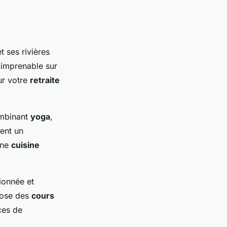
 ses rivières
 imprenable sur
ur votre
retraite
mbinant
yoga
,
vent un
une
cuisine
onnée et
pose des
cours
ces de