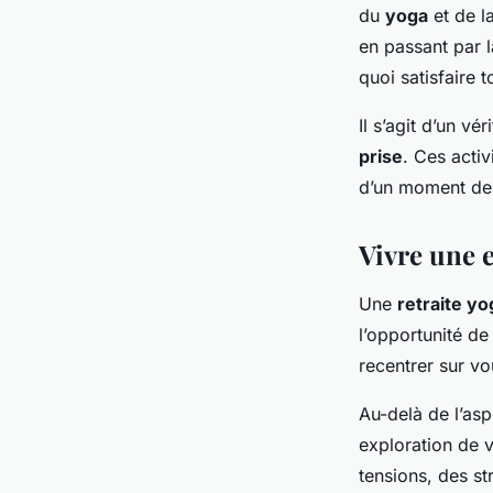
du
yoga
et de l
en passant par l
quoi satisfaire t
Il s’agit d’un v
prise
. Ces activ
d’un moment de 
Vivre une 
Une
retraite yo
l’opportunité d
recentrer sur v
Au-delà de l’as
exploration de 
tensions, des st