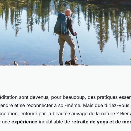
rience de retraite
éditation sont devenus, pour beaucoup, des pratiques essent
étendre et se reconnecter à soi-même. Mais que diriez-vous 
tion en pleine
exception, entouré par la beauté sauvage de la nature ? Bie
e une
expérience
inoubliable de
retraite de yoga et de méd