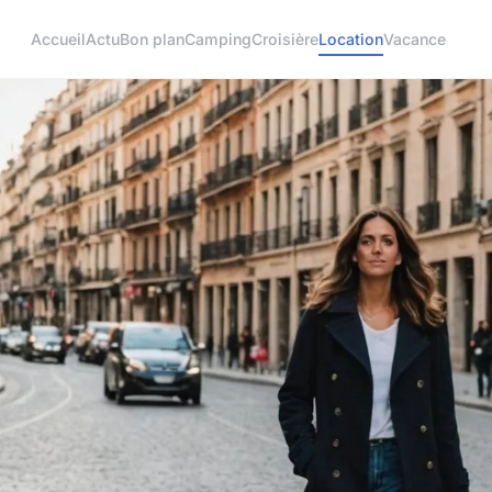
Accueil
Actu
Bon plan
Camping
Croisière
Location
Vacance