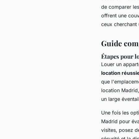
de comparer les
offrent une cou
ceux cherchant 
Guide comp
Étapes pour l
Louer un appart
location réussi
que l'emplaceme
location Madrid
un large éventai
Une fois les opt
Madrid pour éval
visites, posez d
sécurité et la d