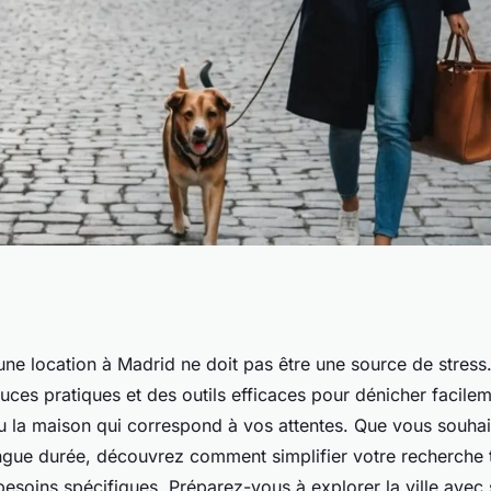
ion sereinement à
une location à Madrid ne doit pas être une source de stress
ces pratiques et des outils efficaces pour dénicher facile
plicité
u la maison qui correspond à vos attentes. Que vous souhai
ngue durée, découvrez comment simplifier votre recherche 
soins spécifiques. Préparez-vous à explorer la ville avec 