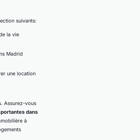
ection suivants:
de la vie
ons Madrid
rer une location
s
. Assurez-vous
mportantes dans
mmobilière à
logements