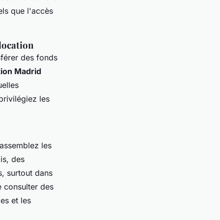
els que l'accès
 location
sférer des fonds
tion Madrid
elles
rivilégiez les
assemblez les
is, des
s, surtout dans
 consulter des
s et les