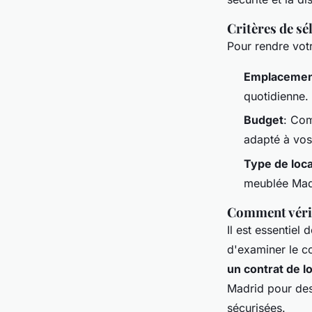
Critères de sé
Pour rendre vot
Emplaceme
quotidienne.
Budget
: Com
adapté à vos
Type de loca
meublée Madr
Comment vérifi
Il est essentiel 
d'examiner le c
un contrat de l
Madrid pour des
sécurisées.