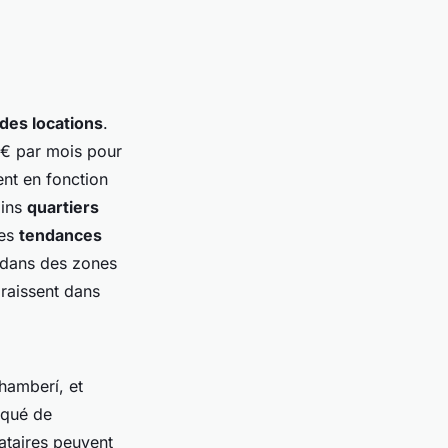
 des locations
.
 € par mois pour
ent en fonction
ains
quartiers
Les
tendances
€ dans des zones
raissent dans
hamberí, et
iqué de
ataires peuvent