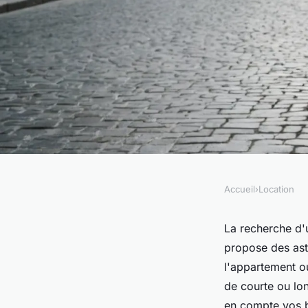
Accueil
›
Location
LOCATION
Trouvez votre locat
La recherche d'
propose des astu
madrid en toute sim
l'appartement o
de courte ou lo
en compte vos be