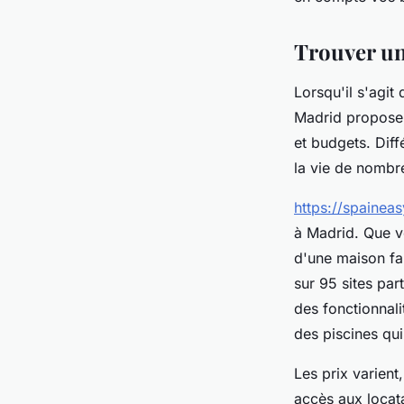
Amélie
•
18 février 2025
•
7 min de lecture
Trouver un
Lorsqu'il s'agit
Madrid propose 
et budgets. Diff
la vie de nombre
https://spainea
à Madrid. Que v
d'une maison fa
sur 95 sites par
des fonctionnali
des piscines qui
Les prix varient
accès aux locata