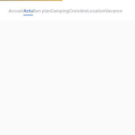
Accueil
Actu
Bon plan
Camping
Croisière
Location
Vacance