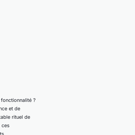
 fonctionnalité ?
nce et de
able rituel de
, ces
ts.