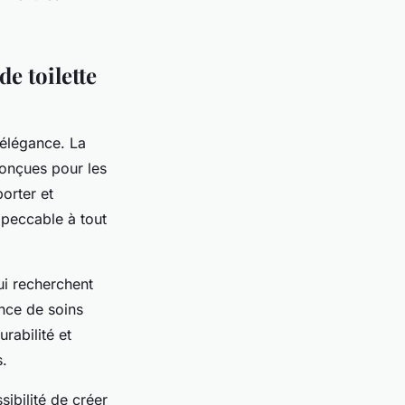
e toilette
l'élégance. La
conçues pour les
orter et
mpeccable à tout
ui recherchent
ence de soins
rabilité et
s.
sibilité de créer