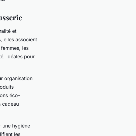
usserie
alité et
 elles associent
s femmes, les
é, idéales pour
r organisation
oduits
ions éco-
n cadeau
r une hygiène
fient les