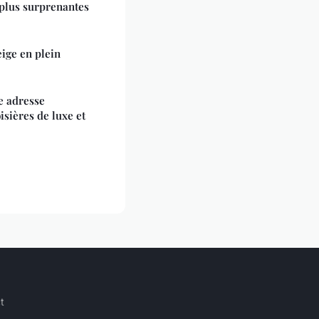
s plus surprenantes
eige en plein
e adresse
isières de luxe et
t