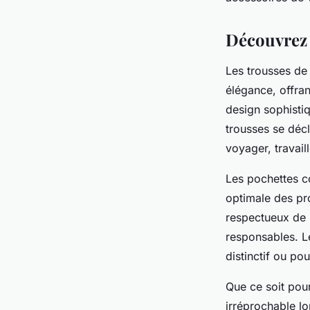
Victor
•
06/06/2024 07:06
•
4 min de lecture
Découvrez l
Les trousses de 
élégance, offra
design sophistiq
trousses se décl
voyager, travail
Les pochettes c
optimale des pr
respectueux de 
responsables. L
distinctif ou pour
Que ce soit pou
irréprochable lo