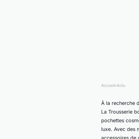
Accueil
›
Actu
ACTU
Trousses de toilette
À la recherche d'
La Trousserie b
Trousserie boutiqu
pochettes cosmét
luxe. Avec des m
accessoires de 