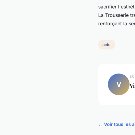
sacrifier l'esth
La Trousserie tr
renforçant la se
actu
EC
V
Vi
← Voir tous les a