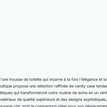
 chic chez La
une trousse de toilette qui incarne à la fois l'élégance et la
outique propose une sélection raffinée de vanity case tenda
e
iques qui transformeront votre routine de soins en un vérit
atériaux de qualité supérieure et des designs sophistiqués
voyage chic sont le compagnon idéal pour vos déplacemen