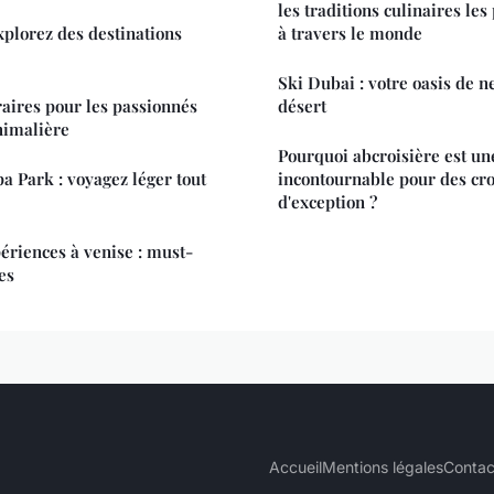
les traditions culinaires le
xplorez des destinations
à travers le monde
Ski Dubai : votre oasis de n
raires pour les passionnés
désert
nimalière
Pourquoi abcroisière est un
a Park : voyagez léger tout
incontournable pour des cro
d'exception ?
ériences à venise : must-
es
Accueil
Mentions légales
Contac