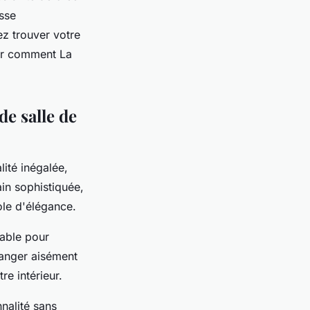
sse
ez trouver votre
ir comment La
de salle de
lité inégalée,
ain sophistiquée,
ole d'élégance.
sable pour
ranger aisément
re intérieur.
nalité sans